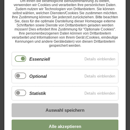
Um Ihnen die bestmögliche Benutzererfahrung zu bieten,
verwenden wir Cookies und verarbeiten Ihre persönlichen Daten.
Zudem nutzen wir Technologien von Drittanbietern. Sie können
selbst wählen, welchen Diensten/Cookies Sie zustimmen möchten.
Ihre Zustimmung können Sie jederzeit zurückziehen. Bitte beachten
Sie, dass für die optimale Darstellung dieser Homepage externe
Schriftarten sowie Dienste von Drittanbietern geladen werden
müssen! Dies erfordert Ihre Zustimmung für "Optionale Cookies".
Ihre personenbezogenen Daten können von Drittanbietern
Infos für Ihren Gutschein
verarbeitet und Informationen von Ihrem Gerät (Cookies, eindeutige
Kennungen und andere Gerätedaten) von diesen Drittanbietern
gespeichert werden.
Essenziell
Details einblenden
Optional
Details einblenden
Statistik
Details einblenden
Auswahl speichern
Alle akzeptieren